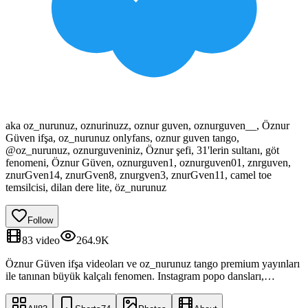
aka
oz_nurunuz, oznurinuzz, oznur guven, oznurguven__, Öznur
Güven ifşa, oz_nurunuz onlyfans, oznur guven tango,
@oz_nurunuz, oznurguveniniz, Öznur şefi, 31'lerin sultanı, göt
fenomeni, Öznur Güven, oznurguven1, oznurguven01, znrguven,
znurGven14, znurGven8, znurgven3, znurGven11, camel toe
temsilcisi, dilan dere lite, öz_nurunuz
Follow
83
video
264.9K
Öznur Güven ifşa videoları ve oz_nurunuz tango premium yayınları
ile tanınan büyük kalçalı fenomen. Instagram popo dansları,
onlyfans leak içerikleri ve camel toe şovları burada.