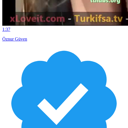
1:37
Öznur Güven