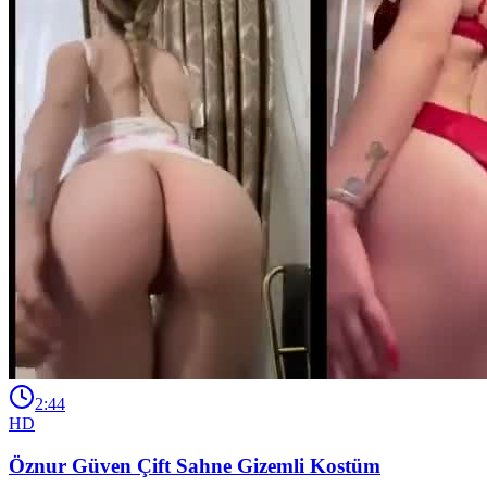
2:44
HD
Öznur Güven Çift Sahne Gizemli Kostüm