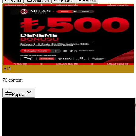
All
83
Shorts
74
Photos
About
AD
76
content
Popular