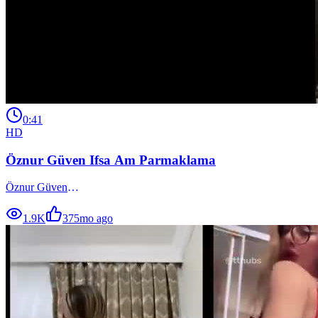
0:41
HD
Öznur Güven Ifsa Am Parmaklama
Öznur Güven
1.9K
37
5mo ago