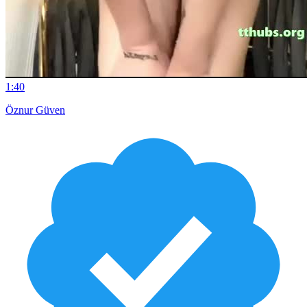
1:40
Öznur Güven