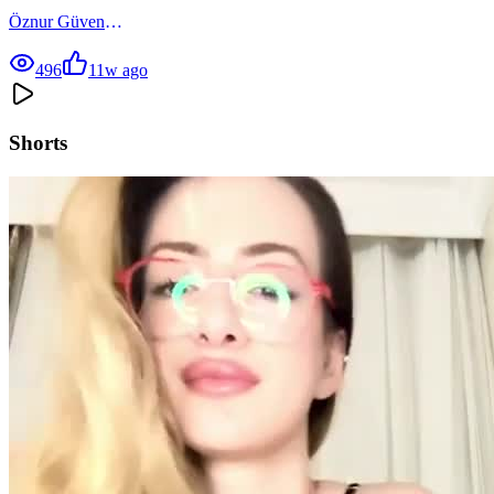
Öznur Güven
496
1
1w ago
Shorts