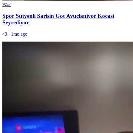
9:52
Spor Sutyenli Sarisin Got Avuclaniyor Kocasi
Seyrediyor
43
·
1mo ago