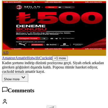
AD
Amateur
Amatör
Hotwife
Cuckold
+1 more
Kadın şortunu indirip dizüstü pozisyona geçti. Siyah erkek arkadan
girerken göğüsleri dışarıda kaldı. Poposu ritimle hareket ediyor,
cuckold temalı amatör kayıt.
Show more
Comments