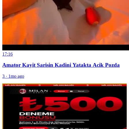
17:16
Amator Kayit Sarisin Kadini Yatakta Acik Pozda
3
·
1mo ago