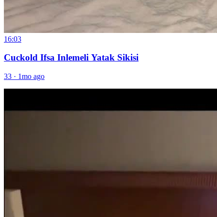
16:03
Cuckold Ifsa Inlemeli Yatak Sikisi
33
·
1mo ago