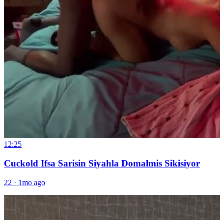
12:25
Cuckold Ifsa Sarisin Siyahla Domalmis Sikisiyor
22
·
1mo ago