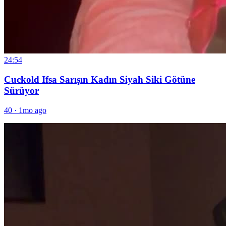
24:54
Cuckold Ifsa Sarışın Kadın Siyah Siki Götüne
Sürüyor
40
·
1mo ago