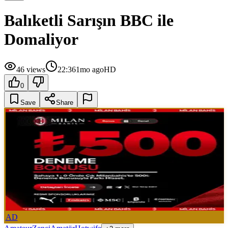
Balıketli Sarışın BBC ile
Domaliyor
46
views
22:36
1mo ago
HD
0
Save
Share
AD