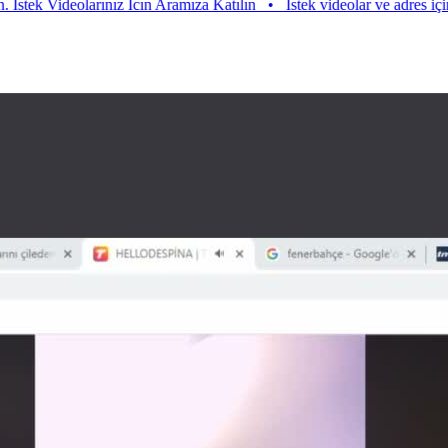
 Videolarınız Icın Aramıza Katılın
•
Istek videolar ve adres için aramız