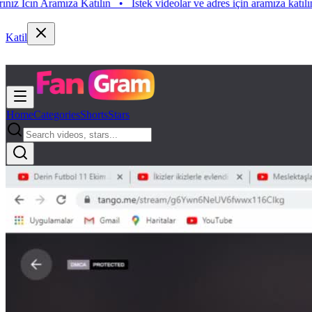
ın Aramıza Katılın
•
Istek videolar ve adres için aramıza katılın. Istek
Katil
Home
Categories
Shorts
Stars