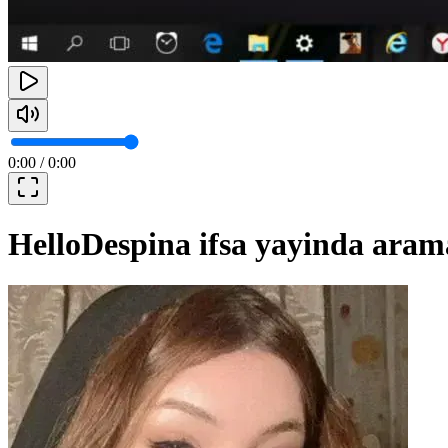
0:00
/
0:00
HelloDespina ifsa yayinda arama