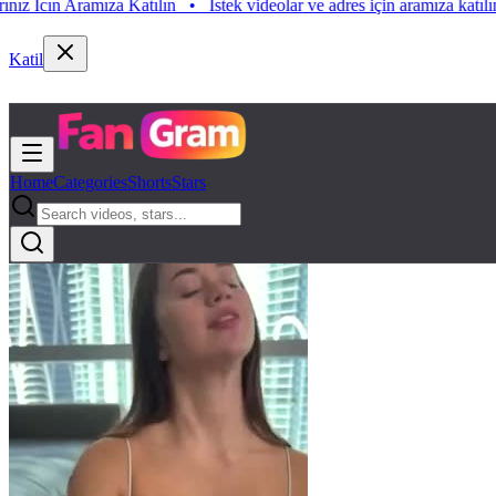
 Aramıza Katılın
•
Istek videolar ve adres için aramıza katılın. Istek V
Katil
Home
Categories
Shorts
Stars