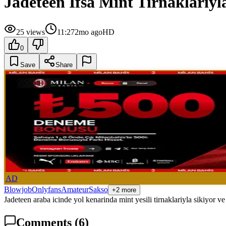
Jadeteen Ifsa Mint Tirnaklariyl
25
views
11:27
2mo ago
HD
0
Save
Share
AD
Blowjob
Onlyfans
Amateur
Sakso
+2 more
Jadeteen araba icinde yol kenarinda mint yesili tirnaklariyla sikiyor v
Comments
(6)