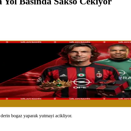
a Yol Basinda Sakso Cekiyor
e derin bogaz yaparak yutmayi acikliyor.