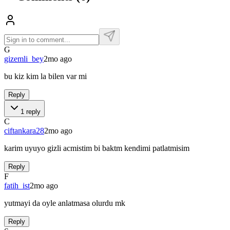
G
gizemli_bey
2mo ago
bu kiz kim la bilen var mi
Reply
1
reply
C
ciftankara28
2mo ago
karim uyuyo gizli acmistim bi baktm kendimi patlatmisim
Reply
F
fatih_ist
2mo ago
yutmayi da oyle anlatmasa olurdu mk
Reply