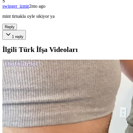
S
swinger_izmir
2mo ago
mint tirnakla oyle sikiyor ya
Reply
1
reply
İlgili Türk İfşa Videoları