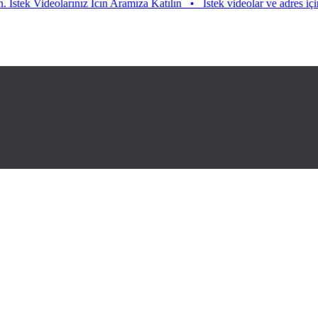
ideolarınız Icın Aramıza Katılın
•
Istek videolar ve adres için aramıza