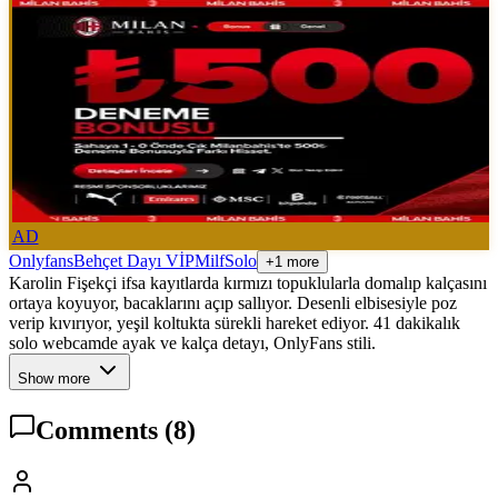
AD
Onlyfans
Behçet Dayı VİP
Milf
Solo
+1 more
Karolin Fişekçi ifsa kayıtlarda kırmızı topuklularla domalıp kalçasını
ortaya koyuyor, bacaklarını açıp sallıyor. Desenli elbisesiyle poz
verip kıvırıyor, yeşil koltukta sürekli hareket ediyor. 41 dakikalık
solo webcamde ayak ve kalça detayı, OnlyFans stili.
Show more
Comments
(8)