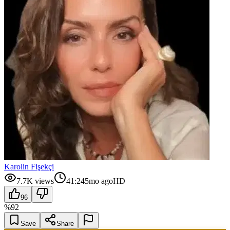
Karolin Fişekçi
7.7K
views
41:24
5mo ago
HD
96
%
92
Save
Share