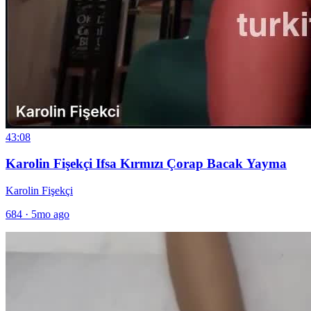
43:08
Karolin Fişekçi Ifsa Kırmızı Çorap Bacak Yayma
Karolin Fişekçi
684
·
5mo ago