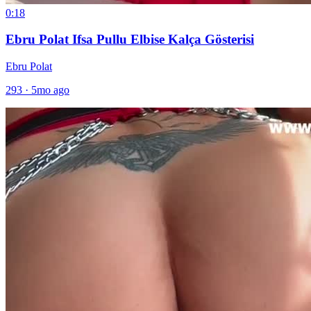
0:18
Ebru Polat Ifsa Pullu Elbise Kalça Gösterisi
Ebru Polat
293
·
5mo ago