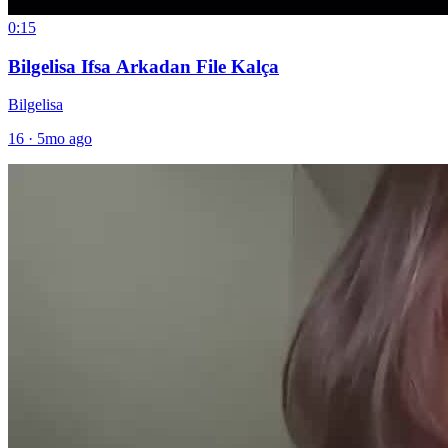
0:15
Bilgelisa Ifsa Arkadan File Kalça
Bilgelisa
16
·
5mo ago