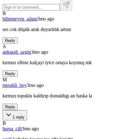
B
bilinmeyen_adam
3mo ago
ses cok düşük amk duyarlılık artsın
Reply
A
ankarali_azgin
3mo ago
kırmızı elbise kalçayi iyice ortaya koymuş mk
Reply
M
merakli_bey
3mo ago
kırmızı topuklu kaldırıp domaldıgı an baska la
Reply
1
reply
B
bursa_cift
3mo ago