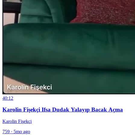
40:12
Karolin Fişekçi Ifsa Dudak Yalayıp Bacak Açma
Karolin Fişekçi
759
·
5mo ago