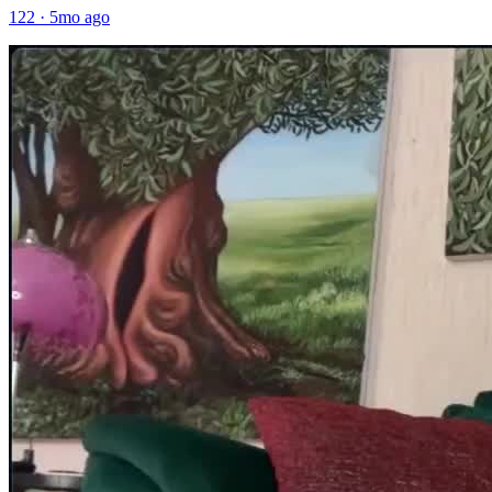
122
·
5mo ago