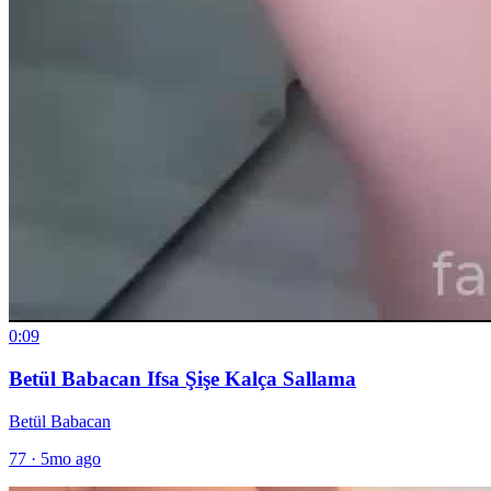
0:09
Betül Babacan Ifsa Şişe Kalça Sallama
Betül Babacan
77
·
5mo ago