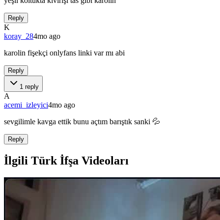
yeşil koltukta kıvırışı tas gibi karolin
Reply
K
koray_28
4mo ago
karolin fişekçi onlyfans linki var mı abi
Reply
1
reply
A
acemi_izleyici
4mo ago
sevgilimle kavga ettik bunu açtım barıştık sanki 💦
Reply
İlgili Türk İfşa Videoları