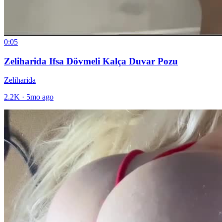
0:05
Zeliharida Ifsa Dövmeli Kalça Duvar Pozu
Zeliharida
2.2K
·
5mo ago