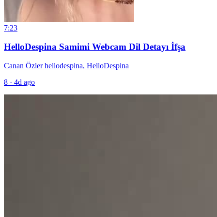
7:23
HelloDespina Samimi Webcam Dil Detayı İfşa
Canan Özler hellodespina, HelloDespina
8
·
4d ago