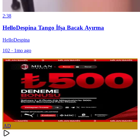
2:38
HelloDespina Tango İfşa Bacak Ayırma
HelloDespina
102
·
1mo ago
AD