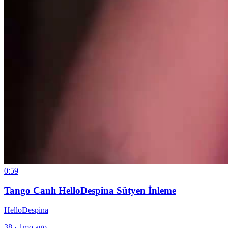
0:59
Tango Canlı HelloDespina Sütyen İnleme
HelloDespina
38
·
1mo ago