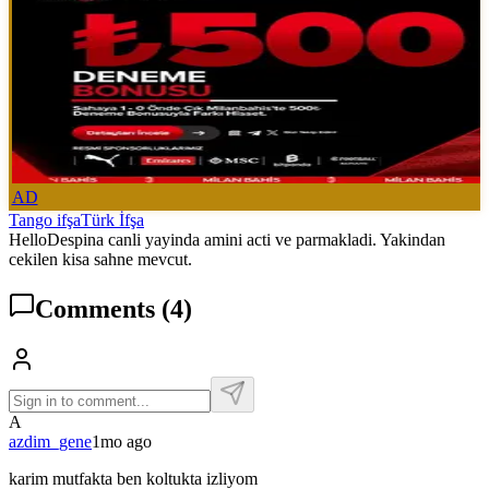
AD
Tango ifşa
Türk İfşa
HelloDespina canli yayinda amini acti ve parmakladi. Yakindan
cekilen kisa sahne mevcut.
Comments
(4)
A
azdim_gene
1mo ago
karim mutfakta ben koltukta izliyom