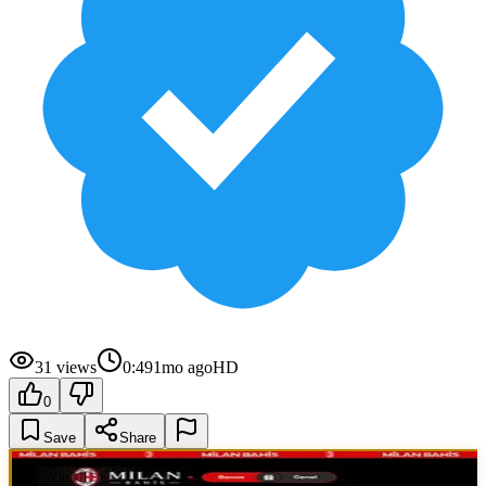
31
views
0:49
1mo ago
HD
0
Save
Share