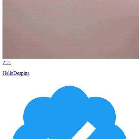
2:21
HelloDespina