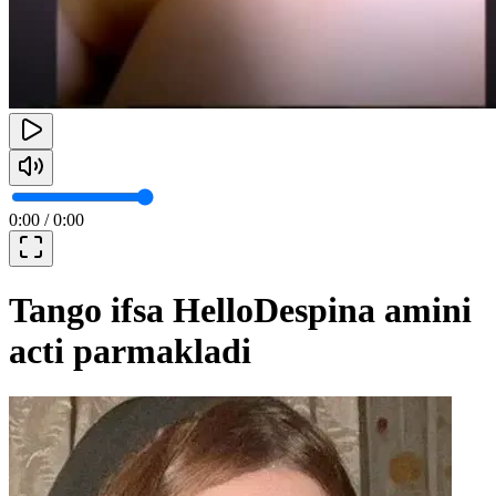
0:00
/
0:00
Tango ifsa HelloDespina amini
acti parmakladi