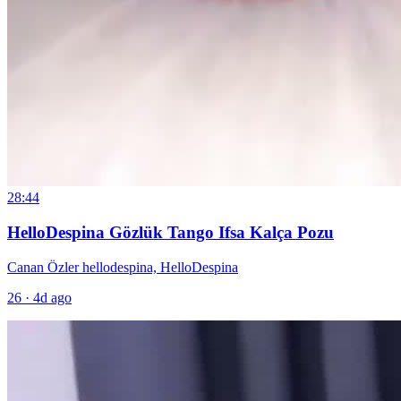
28:44
HelloDespina Gözlük Tango Ifsa Kalça Pozu
Canan Özler hellodespina, HelloDespina
26
·
4d ago