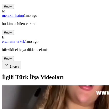
Reply
M
merakli_hatun
1mo ago
bu kim la bilen var mi
Reply
E
erzurum_erkek
1mo ago
bilezikli el baya dikkat cekmis
Reply
1
reply
İlgili Türk İfşa Videoları