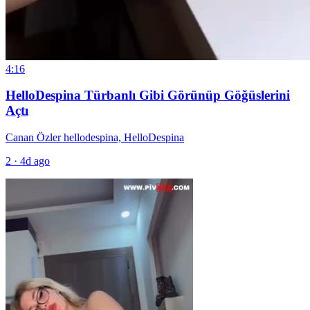
4:16
HelloDespina Türbanlı Gibi Görünüp Göğüslerini
Açtı
Canan Özler hellodespina, HelloDespina
2
·
4d ago