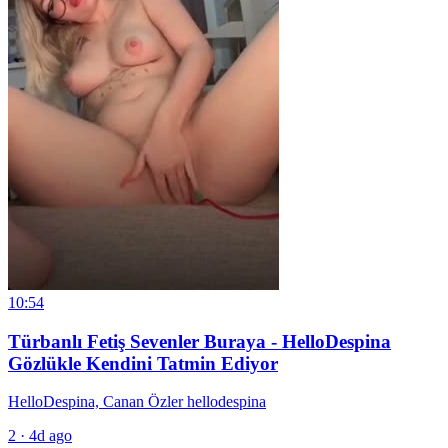
10:54
Türbanlı Fetiş Sevenler Buraya - HelloDespina
Gözlükle Kendini Tatmin Ediyor
HelloDespina, Canan Özler hellodespina
2
·
4d ago